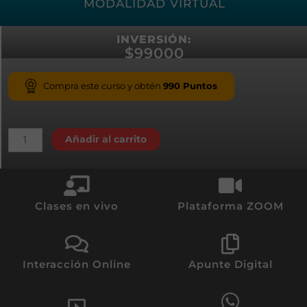
MODALIDAD VIRTUAL
INVERSIÓN:
$
99000
Compra este curso y obtén
990
Puntos
Añadir al carrito
Clases en vivo
Plataforma ZOOM
Interacción Online
Apunte Digital