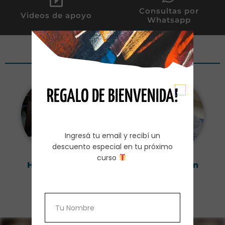
Consultas por
Videos de apoyo
Whatsapp
Dictado por
REGALO DE BIENVENIDA!
Ingresá tu email y recibí un
descuento especial en tu próximo
curso
Heidi Schafer
Carlos Herran
Licenciada
Ingeniero