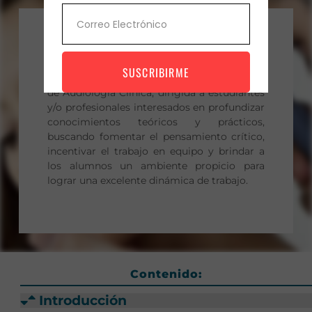
Objetivos Generales:
SUSCRIBIRME
Realizar una capacitación integral en el área
de Audiología Clínica, dirigida a estudiantes
y/o profesionales interesados en profundizar
conocimientos teóricos y prácticos,
buscando fomentar el pensamiento crítico,
incentivar el trabajo en equipo y brindar a
los alumnos un ambiente propicio para
lograr una excelente dinámica de trabajo.
Contenido:
Introducción