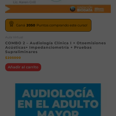
Ganá
2050
Puntos comprando este curso!
Aula Virtual
COMBO 2 – Audiología Clínica I + Otoemisiones
Acústicas+ Impedanciometría + Pruebas
Supraliminares
$
205000
Añadir al carrito