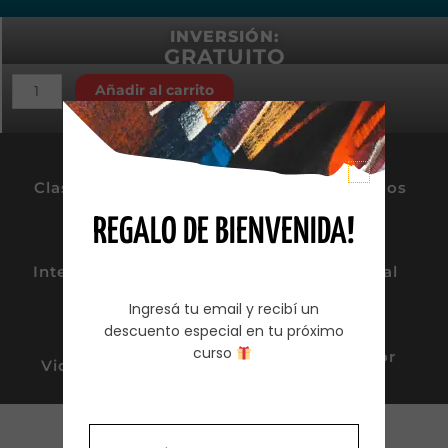
INVERSIÓN:
GRATUITO
Añadir al carrito
Clases on demand
Videos grabados
REGALO DE BIENVENIDA!
Interacción Online
Apunte Digital
Ingresá tu email y recibí un
descuento especial en tu próximo
curso
Consultas por
Videos de apoyo
Whatsapp
Contenido: